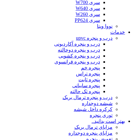
سری W700
سری W640
سری W260
سری PP624
نووا ویتا
خدمات
درب و پنجره upvc
درب و پنجره آکاردیونی
درب و پنجره دوحالته
درب و پنجره کشویی
درب و پنجره فرانسوی
پنجره خم
پنجره تراس
پنجره ثابت
پنجره سایبانی
پنجره تک حالته
درب و پنجره ترمال بریک
شیشه دوجداره
کرکره داخل شیشه
توری پنجره
بهتر است بدانید..
مزایای ترمال بریک
مزایای پنجره دوجداره
تعویض پنجره