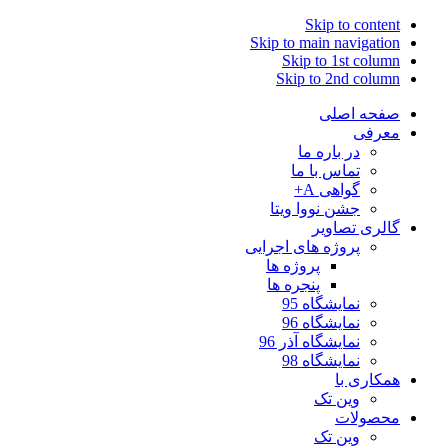
Skip to content
Skip to main navigation
Skip to 1st column
Skip to 2nd column
صفحه اصلی
معرفی
در باره ما
تماس با ما
گواهی A+
جشن نووا ویتا
گالری تصاویر
پروژه های اجرایی
پروژه ها
پنجره ها
نمایشگاه 95
نمایشگاه 96
نمایشگاه آذر 96
نمایشگاه 98
همکاری با
وین تک
محصولات
وین تک