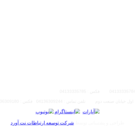
04133335785
ب ، اول خیابان صنعت دوم تلفن تماس :
04136309244 فکس :
36309180
طراحی و پشتیبانی توسط
شرکت توسعه ارتباطات نت آورد