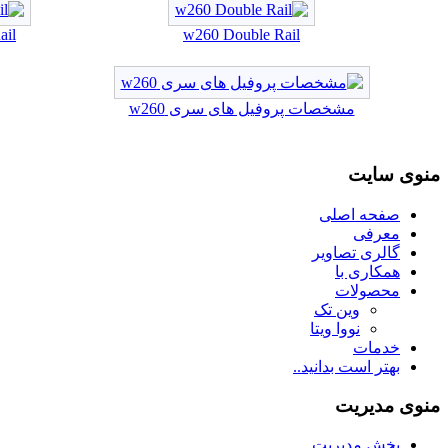
ail
w260 Double Rail
مشخصات پروفیل های سری w260
منوی سایت
صفحه اصلی
معرفی
گالری تصاویر
همکاری با
محصولات
وین تک
نووا ویتا
خدمات
بهتر است بدانید..
منوی مدیریت
بخش مدیریت