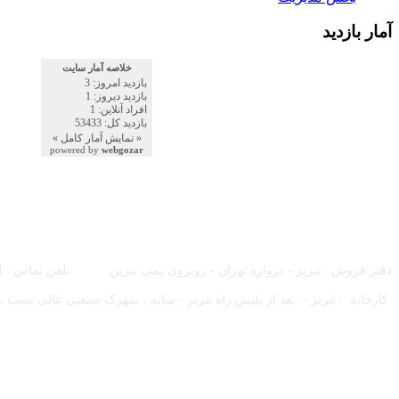
آمار بازدید
اطلاعات تماس :
دفتر فروش : تبریز - دروازه تهران - روبروی پمپ بنزین تلفن تماس : 04133335784 فکس :
کارخانه : تبریز -
بعد از پلیس راه تبریز - میانه ، شهرک صنعتی عالی نس